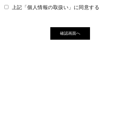
組織の名称：株式会社Ｈ・Ｔハウジング
上記「個人情報の取扱い」に同意する
2．個人情報を関する管理者の氏名、所属及び連絡先
管理者名：個人情報保護管理者 堀 奈津美
役職：株式会社Ｈ・Ｔハウジング 経理・管理部 部長
確認画面へ
連絡先：メールアドレス：privacy@ht-housing.co.jp
3．個人情報の利用目的
・当社の各事業に関するお問い合わせの方の個人情報は、
お問い合わせにお答えするため
・当社の採用応募の方の個人情報は、採用業務で使用する
ため
Access
4．個人情報の第三者提供
当社は、ご提供いただいた個人情報を次の場合を除き第三者
に提供いたしません。
・ご本人の同意がある場合
・法令に基づく場合
・人の生命、身体又は財産の保護のために必要がある場合で
あって、人の同意を得ることが困難であるとき
・公衆衛生の向上又は児童の健全な育成の推進のために特に