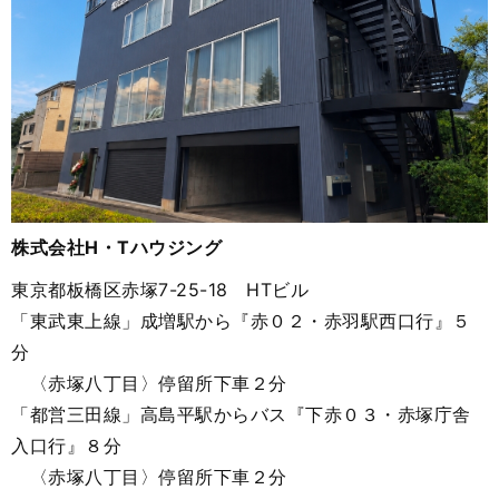
株式会社H・Tハウジング
東京都板橋区赤塚7-25-18 HTビル
「東武東上線」成増駅から『赤０２・赤羽駅西口行』５
分
〈赤塚八丁目〉停留所下車２分
「都営三田線」高島平駅からバス『下赤０３・赤塚庁舎
入口行』８分
〈赤塚八丁目〉停留所下車２分