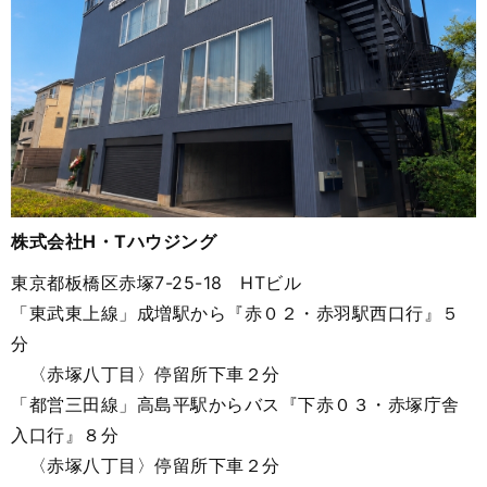
株式会社H・Tハウジング
東京都板橋区赤塚7-25-18 HTビル
「東武東上線」成増駅から『赤０２・赤羽駅西口行』５
分
〈赤塚八丁目〉停留所下車２分
「都営三田線」高島平駅からバス『下赤０３・赤塚庁舎
入口行』８分
〈赤塚八丁目〉停留所下車２分