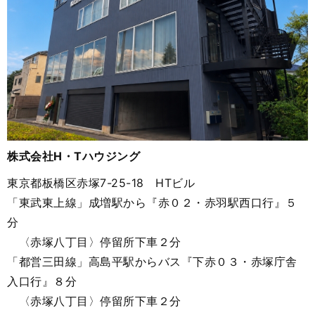
株式会社H・Tハウジング
東京都板橋区赤塚7-25-18 HTビル
「東武東上線」成増駅から『赤０２・赤羽駅西口行』５
分
〈赤塚八丁目〉停留所下車２分
「都営三田線」高島平駅からバス『下赤０３・赤塚庁舎
入口行』８分
〈赤塚八丁目〉停留所下車２分